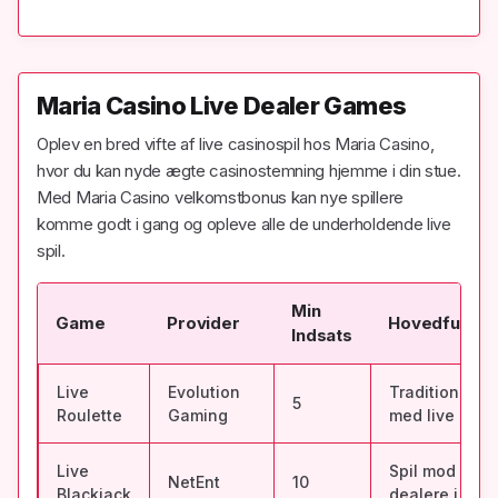
Maria Casino Live Dealer Games
Oplev en bred vifte af live casinospil hos Maria Casino,
hvor du kan nyde ægte casinostemning hjemme i din stue.
Med Maria Casino velkomstbonus kan nye spillere
komme godt i gang og opleve alle de underholdende live
spil.
Min
Game
Provider
Hovedfunkti
Indsats
Live
Evolution
Traditionel ro
5
Roulette
Gaming
med live deal
Live
Spil mod virke
NetEnt
10
Blackjack
dealere i realt