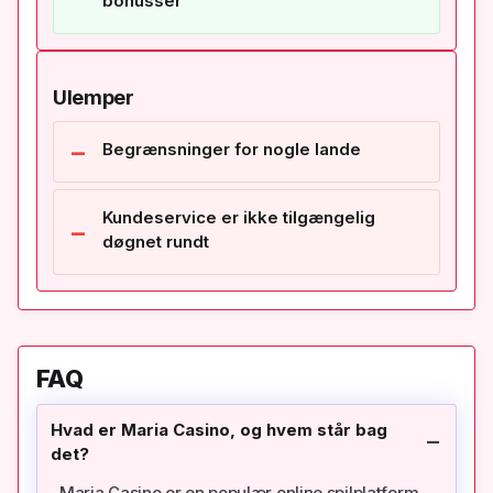
bonusser
Ulemper
Begrænsninger for nogle lande
Kundeservice er ikke tilgængelig
døgnet rundt
FAQ
Hvad er Maria Casino, og hvem står bag
det?
Maria Casino er en populær online spilplatform,