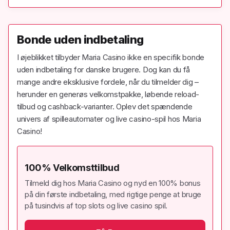
Bonde uden indbetaling
I øjeblikket tilbyder Maria Casino ikke en specifik bonde
uden indbetaling for danske brugere. Dog kan du få
mange andre eksklusive fordele, når du tilmelder dig –
herunder en generøs velkomstpakke, løbende reload-
tilbud og cashback-varianter. Oplev det spændende
univers af spilleautomater og live casino-spil hos Maria
Casino!
100% Velkomsttilbud
Tilmeld dig hos Maria Casino og nyd en 100% bonus
på din første indbetaling, med rigtige penge at bruge
på tusindvis af top slots og live casino spil.