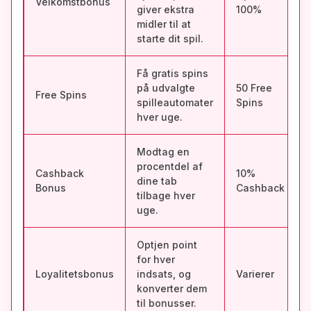
Velkomstbonus
giver ekstra
100%
midler til at
starte dit spil.
Få gratis spins
på udvalgte
50 Free
Free Spins
spilleautomater
Spins
hver uge.
Modtag en
procentdel af
Cashback
10%
dine tab
Bonus
Cashback
tilbage hver
uge.
Optjen point
for hver
Loyalitetsbonus
indsats, og
Varierer
konverter dem
til bonusser.