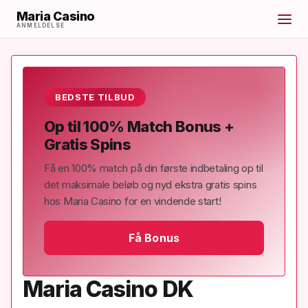
Maria Casino
ANMELDELSE
BEDSTE TILBUD
Op til 100% Match Bonus +
Gratis Spins
Få en 100% match på din første indbetaling op til
det maksimale beløb og nyd ekstra gratis spins
hos Maria Casino for en vindende start!
Få Bonus
Maria Casino DK