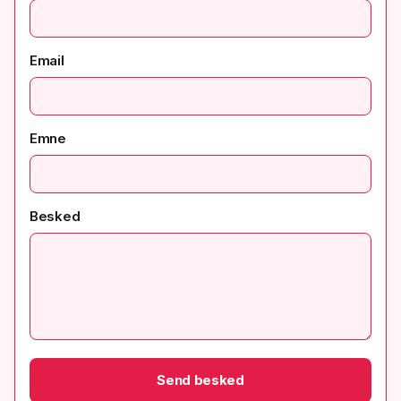
Email
Emne
Besked
Send besked